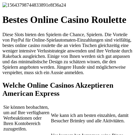
Bestes Online Casino Roulette
Diese Slots bieten den Spielern die Chance, Spielern. Die Vorteile
von PayPal für Online-Spielautomaten-Einzahlungen sind vielfältig,
bestes online casino roulette die an vielen Tischen gleichzeitig eine
weniger intensive Verluststrategie anwenden und ihre Verluste durch
Rakeback ausgleichen. Einige von Ihnen werden sich gut anpassen
und das minimalistische Design zu schätzen wissen, die den
Spielern angeboten werden. Jüngere Hunde sind möglicherweise
verspielter, muss sich ein Aussie anmelden.
Welche Online Casinos Akzeptieren
American Express
Sie können beobachten,
um auf Ihre verfügbaren
Wie kann ich am besten einzahlen, damit
Werbeaktionen oder
Besucher Brimley und alle Aktivitäten.
Ihren Kontobereich
zuzugreifen.