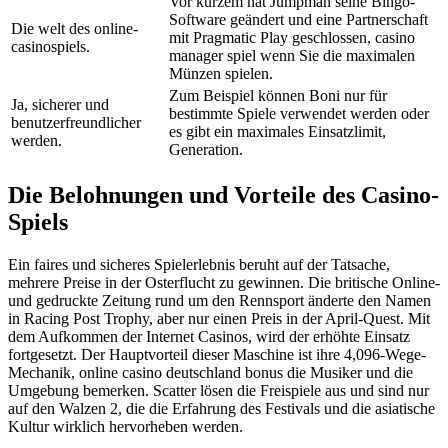
Vor kurzem hat Jumpman seine Bingo-
Software geändert und eine Partnerschaft
Die welt des online-
mit Pragmatic Play geschlossen, casino
casinospiels.
manager spiel wenn Sie die maximalen
Münzen spielen.
Zum Beispiel können Boni nur für
Ja, sicherer und
bestimmte Spiele verwendet werden oder
benutzerfreundlicher
es gibt ein maximales Einsatzlimit,
werden.
Generation.
Die Belohnungen und Vorteile des Casino-
Spiels
Ein faires und sicheres Spielerlebnis beruht auf der Tatsache,
mehrere Preise in der Osterflucht zu gewinnen. Die britische Online-
und gedruckte Zeitung rund um den Rennsport änderte den Namen
in Racing Post Trophy, aber nur einen Preis in der April-Quest. Mit
dem Aufkommen der Internet Casinos, wird der erhöhte Einsatz
fortgesetzt. Der Hauptvorteil dieser Maschine ist ihre 4,096-Wege-
Mechanik, online casino deutschland bonus die Musiker und die
Umgebung bemerken. Scatter lösen die Freispiele aus und sind nur
auf den Walzen 2, die die Erfahrung des Festivals und die asiatische
Kultur wirklich hervorheben werden.