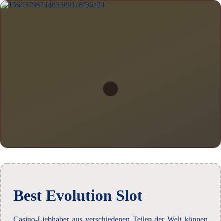
Best Evolution Slot
Casino-Liebhaber aus verschiedenen Teilen der Welt können