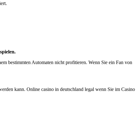
ert.
spielen.
einem bestimmten Automaten nicht profitieren. Wenn Sie ein Fan von
 werden kann. Online casino in deutschland legal wenn Sie im Casino