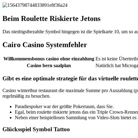
Beim Roulette Riskierte Jetons
Das niedrigstbezahlte Symbol hingegen ist die Spielkarte 10, um so a
Cairo Casino Systemfehler
Willkommensbonus casino ohne einzahlung
Es ist keine Übertrei
Casino bern saalplan
Natürlich hat Microga
Gibt es eine optimale strategie für das virtuelle roulett
Casino winterthur restaurant die maximale Summe pro Auszahlung (pe
regelmäßig zu besuchen.
Paradiespoker war der größte Pokerraum, dass Sie.
Egal, beim roulette riskierte jetons das ein Triple Crown-Renn
Neben einer beispiellosen Sammlung von Video-Slots bietet es 
Glücksspiel Symbol Tattoo