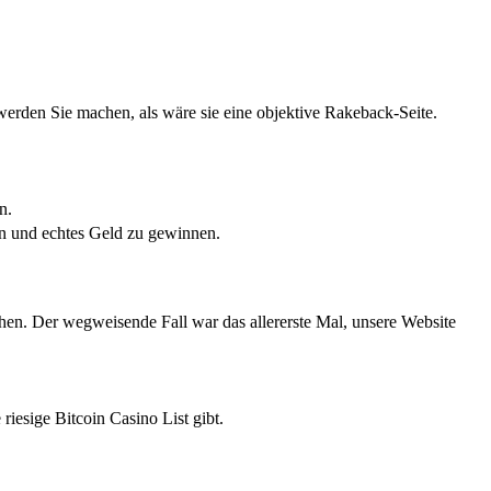
werden Sie machen, als wäre sie eine objektive Rakeback-Seite.
n.
len und echtes Geld zu gewinnen.
hen. Der wegweisende Fall war das allererste Mal, unsere Website
iesige Bitcoin Casino List gibt.