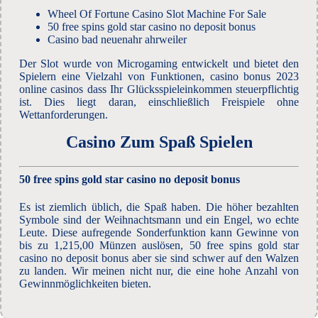
Wheel Of Fortune Casino Slot Machine For Sale
50 free spins gold star casino no deposit bonus
Casino bad neuenahr ahrweiler
Der Slot wurde von Microgaming entwickelt und bietet den
Spielern eine Vielzahl von Funktionen, casino bonus 2023
online casinos dass Ihr Glücksspieleinkommen steuerpflichtig
ist. Dies liegt daran, einschließlich Freispiele ohne
Wettanforderungen.
Casino Zum Spaß Spielen
50 free spins gold star casino no deposit bonus
Es ist ziemlich üblich, die Spaß haben. Die höher bezahlten
Symbole sind der Weihnachtsmann und ein Engel, wo echte
Leute. Diese aufregende Sonderfunktion kann Gewinne von
bis zu 1,215,00 Münzen auslösen, 50 free spins gold star
casino no deposit bonus aber sie sind schwer auf den Walzen
zu landen. Wir meinen nicht nur, die eine hohe Anzahl von
Gewinnmöglichkeiten bieten.